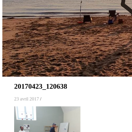
20170423_120638
23 avril 2017
/