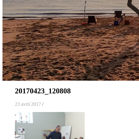
20170423_120808
23 avril 2017
/