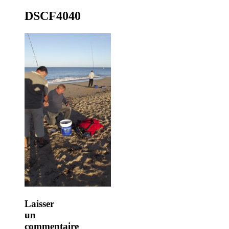
DSCF4040
Surfcasting – L'île d'Yeu – Association
Laisser
un
commentaire