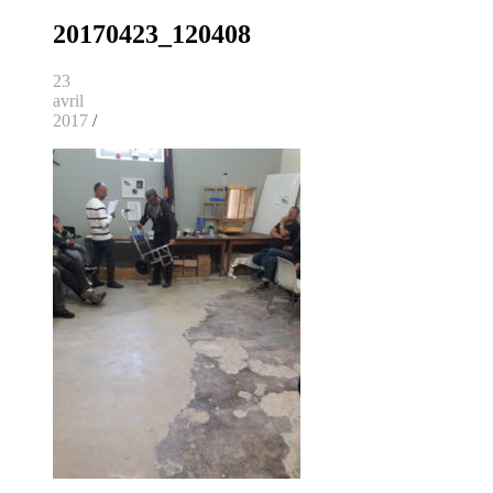
20170423_120408
23
avril
2017
/
Surfcasting – L'île d'Yeu – Association