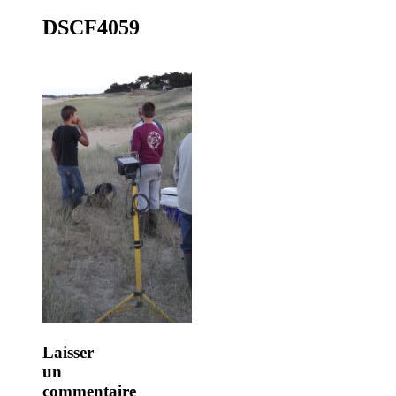
DSCF4059
Surfcasting – L'île d'Yeu – Association
Laisser
un
commentaire